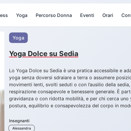
ness
Yoga
Percorso Donna
Eventi
Orari
Cont
Yoga
Yoga Dolce su Sedia
Lo Yoga Dolce su Sedia è una pratica accessibile e adatt
yoga senza doversi sdraiare a terra o assumere posizio
movimenti lenti, svolti seduti o con l’ausilio della sedia
respirazione consapevole e benessere generale. È part
gravidanza o con ridotta mobilità, e per chi cerca uno
postura, equilibrio e consapevolezza del corpo in modo
Insegnanti
Alessandra