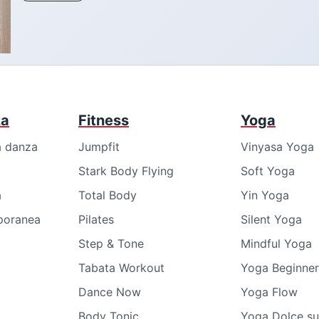
za
Fitness
Yoga
a danza
Jumpfit
Vinyasa Yoga
Stark Body Flying
Soft Yoga
a
Total Body
Yin Yoga
poranea
Pilates
Silent Yoga
Step & Tone
Mindful Yoga
Tabata Workout
Yoga Beginner
Dance Now
Yoga Flow
Body Tonic
Yoga Dolce su