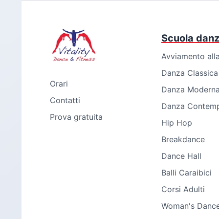
Scuola dan
Avviamento all
Danza Classica
Orari
Danza Modern
Contatti
Danza Contem
Prova gratuita
Hip Hop
Breakdance
Dance Hall
Balli Caraibici
Corsi Adulti
Woman's Danc