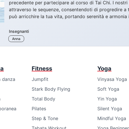
precedente per partecipare al corso di Tai Chi. I nostr
attraverso le sequenze, consentendoti di progredire a tu
può arricchire la tua vita, portando serenità e armonia 
Insegnanti
Anna
za
Fitness
Yoga
a danza
Jumpfit
Vinyasa Yoga
Stark Body Flying
Soft Yoga
a
Total Body
Yin Yoga
poranea
Pilates
Silent Yoga
Step & Tone
Mindful Yoga
Tabata Workout
Yoga Beginner