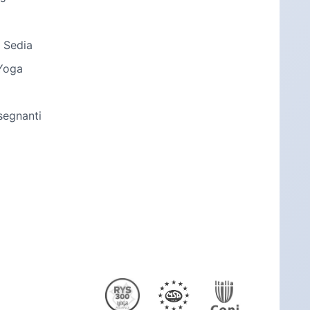
 Sedia
Yoga
segnanti