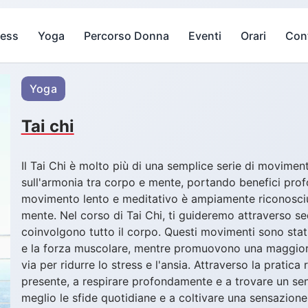
ness
Yoga
Percorso Donna
Eventi
Orari
Cont
Yoga
Tai chi
Il Tai Chi è molto più di una semplice serie di moviment
sull'armonia tra corpo e mente, portando benefici profo
movimento lento e meditativo è ampiamente riconosciuta 
mente. Nel corso di Tai Chi, ti guideremo attraverso se
coinvolgono tutto il corpo. Questi movimenti sono stati s
e la forza muscolare, mentre promuovono una maggiore
via per ridurre lo stress e l'ansia. Attraverso la prati
presente, a respirare profondamente e a trovare un sens
meglio le sfide quotidiane e a coltivare una sensazione 