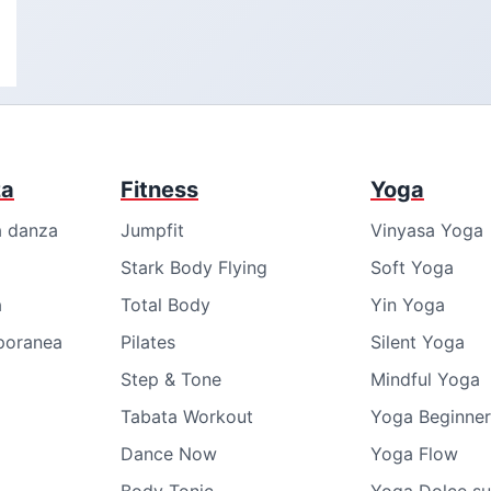
za
Fitness
Yoga
a danza
Jumpfit
Vinyasa Yoga
Stark Body Flying
Soft Yoga
a
Total Body
Yin Yoga
poranea
Pilates
Silent Yoga
Step & Tone
Mindful Yoga
Tabata Workout
Yoga Beginner
Dance Now
Yoga Flow
Body Tonic
Yoga Dolce su