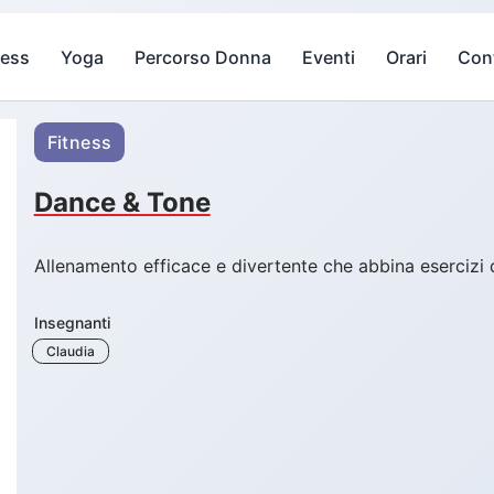
ness
Yoga
Percorso Donna
Eventi
Orari
Cont
Fitness
Dance & Tone
Allenamento efficace e divertente che abbina esercizi di 
Insegnanti
Claudia