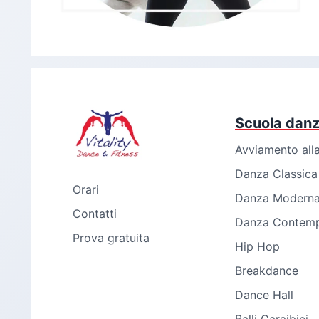
Scuola dan
Avviamento all
Danza Classica
Orari
Danza Modern
Contatti
Danza Contem
Prova gratuita
Hip Hop
Breakdance
Dance Hall
Balli Caraibici